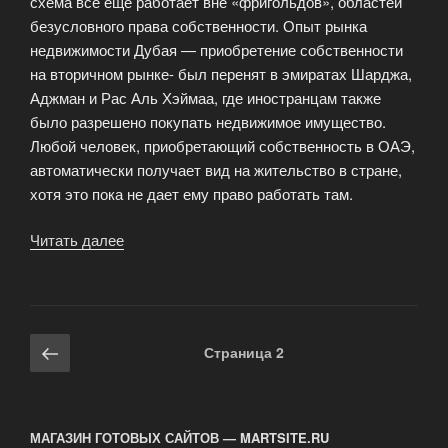
схема все еще работает вне «фригольдов», областей
безусловного права собственности. Опыт рынка
недвижимости Дубая — приобретение собственности
на вторичном рынке- был перенят в эмиратах Шарджа,
Аджман и Рас Аль Хэймаа, где иностранцам также
было разрешено покупать недвижимое имущество.
Любой человек, приобретающий собственность в ОАЭ,
автоматически получает вид на жительство в стране,
хотя это пока не дает ему право работать там.
Читать далее
«ОАЭ:
от
«лизгольда»
к
«фригольду»»
Навигация
Предыдущая
Страница
2
по
страница
записям
МАГАЗИН ГОТОВЫХ САЙТОВ — MARTSITE.RU